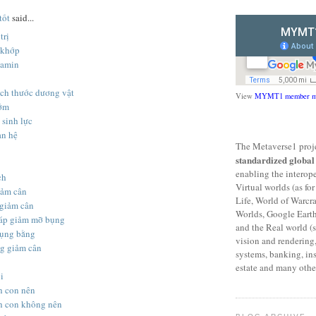
tốt
said...
trị
 khớp
tamin
ích thước dương vật
View
MYMT1 member m
sớm
 sinh lực
an hệ
The Metaverse1 proje
standardized globa
enabling the interop
ch
Virtual worlds (as f
iảm cân
Life, World of Warcr
giảm cân
Worlds, Google Eart
áp giảm mỡ bụng
and the Real world (s
bụng bằng
vision and rendering,
ng giảm cân
systems, banking, ins
estate and many other
i
nh con nên
nh con không nên