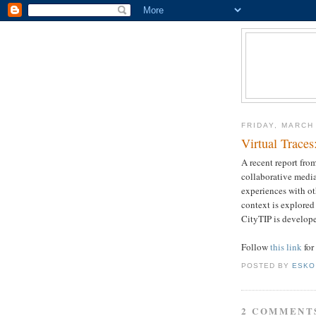
FRIDAY, MARCH 
Virtual Traces:
A recent report fro
collaborative media
experiences with oth
context is explored
CityTIP is develop
Follow
this link
for 
POSTED BY
ESKO
2 COMMENT