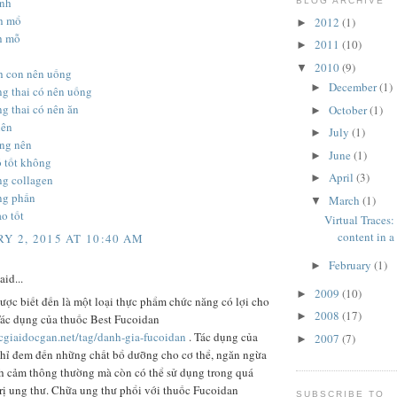
inh
BLOG ARCHIVE
nh mổ
2012
(1)
►
h mỗ
2011
(10)
►
2010
(9)
▼
nh con nên uống
December
(1)
►
g thai có nên uống
g thai có nên ăn
October
(1)
►
nên
July
(1)
►
ng nên
June
(1)
►
ó tốt không
April
(3)
►
ng collagen
ng phấn
March
(1)
▼
o tốt
Virtual Traces:
content in a 
Y 2, 2015 AT 10:40 AM
February
(1)
►
aid...
2009
(10)
►
ược biết đến là một loại thực phẩm chức năng có lợi cho
2008
(17)
►
Tác dụng của thuốc Best Fucoidan
ocgiaidocgan.net/tag/danh-gia-fucoidan
. Tác dụng của
2007
(7)
►
hỉ đem đến những chất bổ dưỡng cho cơ thể, ngăn ngừa
h cảm thông thường mà còn có thể sử dụng trong quá
trị ung thư. Chữa ung thư phổi với thuốc Fucoidan
SUBSCRIBE TO