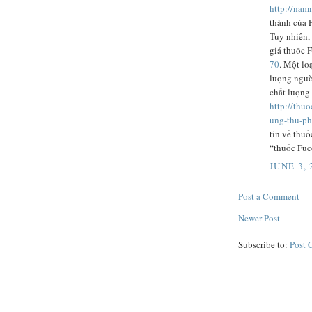
http://nam
thành của 
Tuy nhiên, 
giá thuốc 
70
. Một lo
lượng ngườ
chất lượng
http://thu
ung-thu-ph
tin về thuố
“thuốc Fuc
JUNE 3, 
Post a Comment
Newer Post
Subscribe to:
Post 