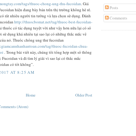
mongtay.com/tags/thuoc-chong-ung-thu-fucoidan
. Giá
Posts
Fucoidan hiện đang bày bán trên thị trường không hề rẻ.
có rất nhiều người tin tưởng và lựa chọn sử dụng. Đánh
Comments
Fucoidan
http://thuocbomat.net/tag/thuoc-best-fucoidan-
ại thuốc có tác dụng tuyệt vời như vậy hơn nữa lại có số
i sử dụng khá nhiều tại sao lại có những thắc mắc về
 của nó. Thuốc chống ung thư fucoidan
ocgiamcannhanhantoan.com/tag/thuoc-fucoidan-chua-
oi
. Trong bài viết này, chúng tôi tổng hợp một số thông
c Fucoidan và đi tìm lý giải vì sao lại có thắc mắc
oidan có tốt không”.
2017 AT 8:25 AM
Home
Older Post
Comments (Atom)