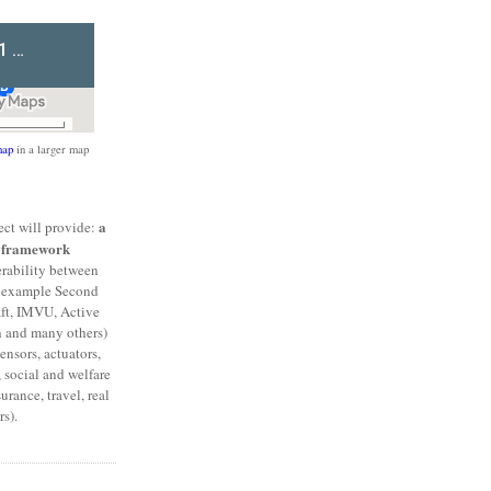
ap
in a larger map
a
ct will provide:
l framework
erability between
or example Second
aft, IMVU, Active
h and many others)
ensors, actuators,
 social and welfare
urance, travel, real
s).