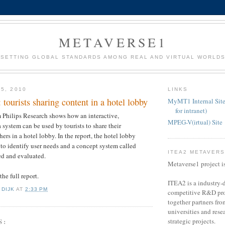
METAVERSE1
SETTING GLOBAL STANDARDS AMONG REAL AND VIRTUAL WORLD
5, 2010
LINKS
 tourists sharing content in a hotel lobby
MyMT1 Internal Site
for intranet)
m Philips Research shows how an interactive,
MPEG-V(irtual) Site
 system can be used by tourists to share their
ers in a hotel lobby. In the report, the hotel lobby
 to identify user needs and a concept system called
ITEA2 METAVER
ed and evaluated.
Metaverse1 project i
the full report.
ITEA2 is a industry-d
 DIJK
AT
2:33 PM
competitive R&D pro
together partners fro
universities and resea
S:
strategic projects.