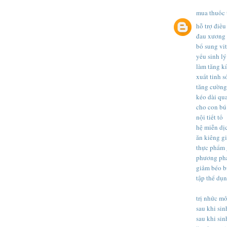
mua thuốc 
hỗ trợ điều 
đau xương
bổ sung vi
yếu sinh lý
làm tăng k
xuất tinh 
tăng cường
kéo dài qu
cho con bú
nội tiết tố
hệ miễn dị
ăn kiêng g
thực phẩm 
phương ph
giảm béo 
tập thể dụ
trị nhức mỏ
sau khi si
sau khi si