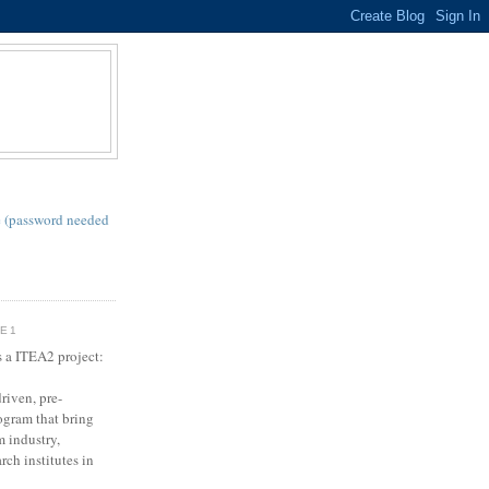
S
 (password needed
SE1
s a ITEA2 project:
riven, pre-
gram that bring
m industry,
rch institutes in