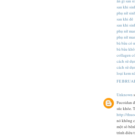
ăn gì sau s
sau khi si
phụ nữ sin
sau khi đẻ
sau khi si
phụ nữ man
phụ nữ man
bà bầu có 
bà bầu khô
collagen c
cách sử dụ
cách sử dụ
loại kem nà
FEBRUAR
Unknown
s
Fucoidan đ
sức khỏe. 
http://thu
nó không c
một số bên
trình điều 